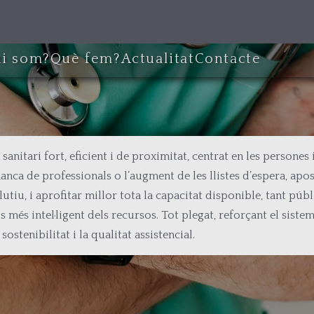
i som?
Què fem?
Actualitat
Contacte
nitari fort, eficient i de proximitat, centrat en les persones 
nca de professionals o l’augment de les llistes d’espera, apos
utiu, i aprofitar millor tota la capacitat disponible, tant p
 més intel·ligent dels recursos. Tot plegat, reforçant el sist
ostenibilitat i la qualitat assistencial.