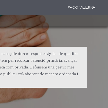
PACO VILLENA
i capaç de donar respostes àgils i de qualitat
tem per reforçar l’atenció primària, avançar
ública com privada. Defensem una gestió més
ema públic i col·laborant de manera ordenada i