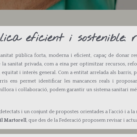
ca eficient i sostenible: 
itat pública forta, moderna i eficient, capaç de donar resp
a sanitat privada, com a eina per optimitzar recursos, reforça
 equitat i interès general. Com a entitat arrelada als barris, p
ris ens permet identificar les mancances reals i proposar
millora i col·laboració, podem garantir un sistema sanitari més
tectats i un conjunt de propostes orientades a l’acció i a la mi
l Martorell
, que des de la Federació proposem revisar i actua