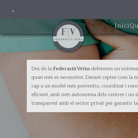
Ir
.
al
contenido
Inici
Qu
principal
Des de la
Federació Veïns
defensem un sistema sa
quan més es necessiten. Davant reptes com la ma
cap a un model més preventiu, coordinat i resol
eficient, amb més autonomia dels centres i un ús
transparent amb el sector privat per garantir la s