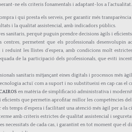
perant-ne els criteris fonamentals i adaptant-los a l’actualitat.
ompra i qui presta els serveis, per garantir més transparència 
tats i la qualitat assistencial, amb indicadors públics.
 sanitaris, perquè puguin prendre decisions àgils i eficients s
 centres, permetent que els professionals desenvolupin acti
 i reduint les llistes d’espera, amb condicions molt estricte
equada de la participació dels professionals, que eviti incen
ionals sanitaris mitjançant eines digitals i processos més àgils
ecnologia actuï com a suport i no substitueixi en cap cas el crit
 CAIROS
en matèria de simplificació administrativa i modernit
eficients que permetin aprofitar millor les competències dels 
 els temps d’espera i facilitant una atenció més àgil per a la c
erme amb criteris estrictes de qualitat assistencial i segureta
es necessitats de cada cas, i garantint en tot moment que el d