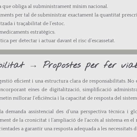
va que obliga al subministrament mínim nacional.
ments per tal de subministrar exactament la quantitat prescrit
ada i traçabilitat de l’estoc.
medicaments estratègics.
ca per detectar i actuar davant el risc d’escassetat.
abilitat → Propostes per fer via
estió eficient i una estructura clara de responsabilitats. N
corporant eines de digitalització, simplificació administra
n millorar l’eficiència i la capacitat de resposta del sistem
 la demanda assistencial des d’una perspectiva tècnica i gl
ment de la cronicitat i l’ampliació de l’accés al sistema en el 
orientades a garantir una resposta adequada a les necessitats d