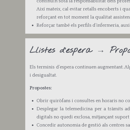
continuïn sota la responsabilitat dels profe
Així mateix, cal evitar retalls encoberts i q
reforçant en tot moment la qualitat assistenc
Reforçar també els perfils d’infermeria, auxil
Llistes d’espera → Propo
Els terminis d’espera continuen augmentant. A
i desigualtat.
Propostes:
Obrir quiròfans i consultes en horaris no co
Desplegar la telemedicina per a tràmits ad
digitals no quedi exclosa, mitjançant supor
Concedir autonomia de gestió als centres sanit