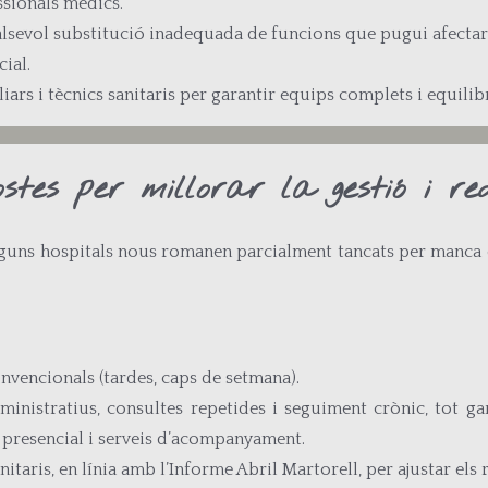
ssionals mèdics.
ualsevol substitució inadequada de funcions que pugui afectar l
ial.
iars i tècnics sanitaris per garantir equips complets i equilibr
stes per millorar la gestió i re
lguns hospitals nous romanen parcialment tancats per manca d
nvencionals (tardes, caps de setmana).
ministratius, consultes repetides i seguiment crònic, tot g
t presencial i serveis d’acompanyament.
aris, en línia amb l’Informe Abril Martorell, per ajustar els re