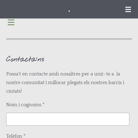
.
Ir
al
contenido
principal
Contacta´ns
Possa't en contacte amb nosaltres per a unir-te a la
nostre comunitat i millorar plegats els nostres barris i
ciutats!
Nom i cognoms *
Telèfon *