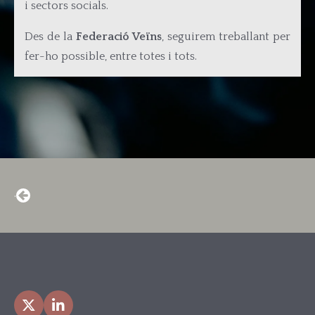
i sectors socials.
Des de la
Federació Veïns
, seguirem treballant per
fer-ho possible, entre totes i tots.
·
X
LinkedIn