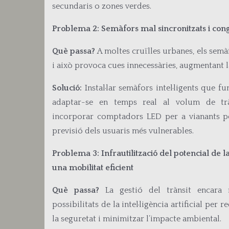
secundaris o zones verdes.
Problema 2: Semàfors mal sincronitzats i conge
Què passa?
A moltes cruïlles urbanes, els semà
i això provoca cues innecessàries, augmentant la
Solució:
Instal·lar semàfors intel·ligents que f
adaptar-se en temps real al volum de trà
incorporar comptadors LED per a vianants per
previsió dels usuaris més vulnerables.
Problema 3: Infrautilització del potencial de la 
una mobilitat eficient
Què passa?
La gestió del trànsit encara 
possibilitats de la intel·ligència artificial per
la seguretat i minimitzar l’impacte ambiental.