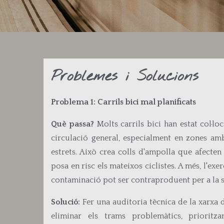
Problemes i Solucions
Problema 1: Carrils bici mal planificats
Què passa?
Molts carrils bici han estat col·lo
circulació general, especialment en zones am
estrets. Això crea colls d'ampolla que afecten
posa en risc els mateixos ciclistes. A més, l'exe
contaminació pot ser contraproduent per a la s
Solució:
Fer una auditoria tècnica de la xarxa d
eliminar els trams problemàtics, prioritz