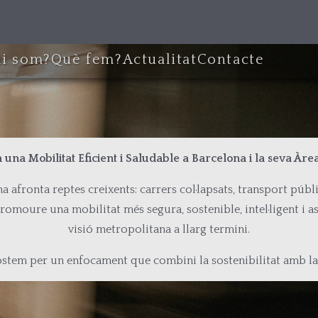
i som?
Què fem?
Actualitat
Contacte
 una Mobilitat Eficient i Saludable a Barcelona i la seva Àr
a afronta reptes creixents: carrers col·lapsats, transport públic
promoure una mobilitat més segura, sostenible, intel·ligent i as
visió metropolitana a llarg termini.
stem per un enfocament que combini la sostenibilitat amb la f