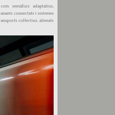
 com semàfors adaptatius,
ianants connectats i sistemes
ransports col·lectius, alineats