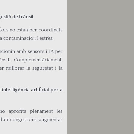
stió de trànsit
fors no estan ben coordinats
 contaminació i l'estrès.
uncionin amb sensors i IA per
nsit. Complementàriament,
 millorar la seguretat i la
intel·ligència artificial per a
no aprofita plenament les
 reduir congestions, augmentar