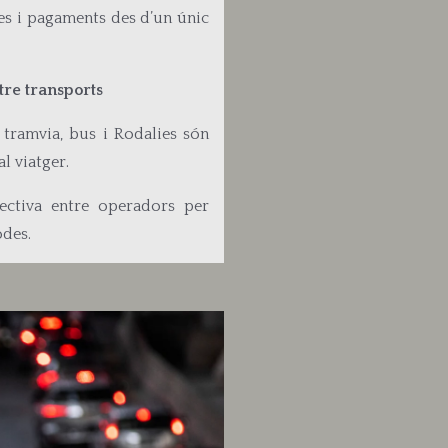
ves i pagaments des d’un únic
tre transports
tramvia, bus i Rodalies són
l viatger.
ectiva entre operadors per
odes.