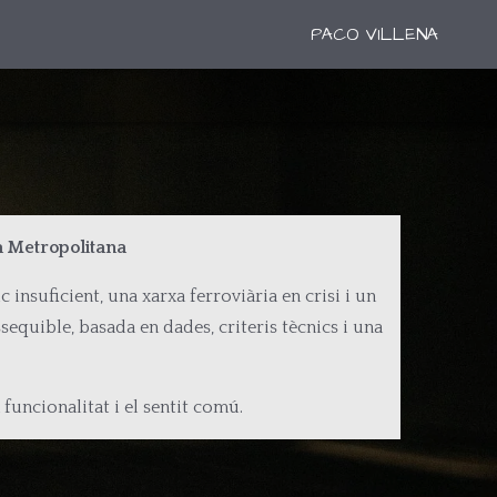
PACO VILLENA
ea Metropolitana
 insuficient, una xarxa ferroviària en crisi i un
sequible, basada en dades, criteris tècnics i una
uncionalitat i el sentit comú.