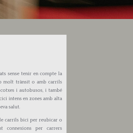
cats sense tenir en compte la
b molt trànsit o amb carrils
 cotxes i autobusos, i també
rcici intens en zones amb alta
eva salut.
e carrils bici per reubicar o
ant connexions per carrers