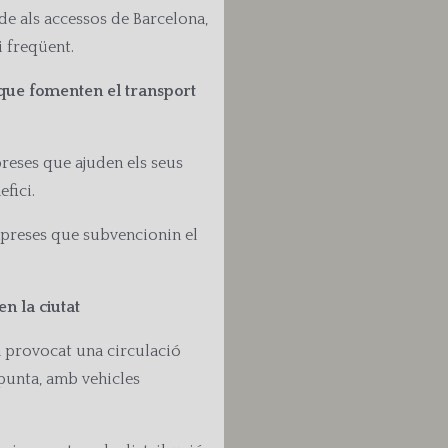
de als accessos de Barcelona,
i freqüent.
 que fomenten el transport
preses que ajuden els seus
fici.
mpreses que subvencionin el
n la ciutat
 provocat una circulació
punta, amb vehicles