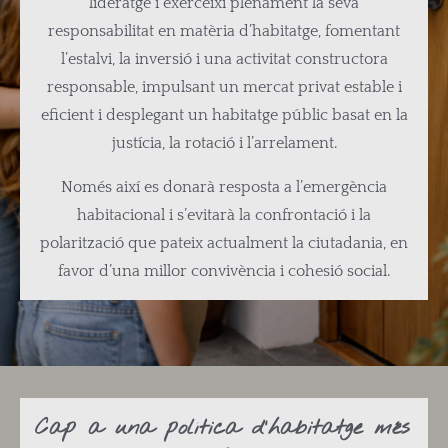
lideratge i exerceixi plenament la seva
responsabilitat en matèria d’habitatge, fomentant
l’estalvi, la inversió i una activitat constructora
responsable, impulsant un mercat privat estable i
eficient i desplegant un habitatge públic basat en la
justícia, la rotació i l’arrelament.
Només així es donarà resposta a l’emergència
habitacional i s’evitarà la confrontació i la
polarització que pateix actualment la ciutadania, en
favor d’una millor convivència i cohesió social.
Cap a una política d’habitatge més