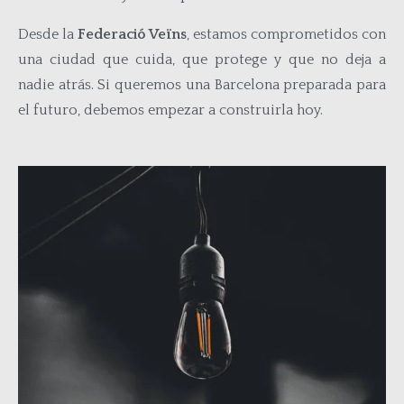
Desde la
Federació Veïns
, estamos comprometidos con
una ciudad que cuida, que protege y que no deja a
nadie atrás. Si queremos una Barcelona preparada para
el futuro, debemos empezar a construirla hoy.